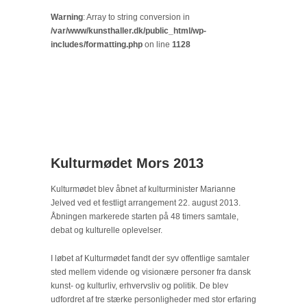
Warning
: Array to string conversion in
/var/www/kunsthaller.dk/public_html/wp-
includes/formatting.php
on line
1128
Kulturmødet Mors 2013
Kulturmødet blev åbnet af kulturminister Marianne
Jelved ved et festligt arrangement 22. august 2013.
Åbningen markerede starten på 48 timers samtale,
debat og kulturelle oplevelser.
I løbet af Kulturmødet fandt der syv offentlige samtaler
sted mellem vidende og visionære personer fra dansk
kunst- og kulturliv, erhvervsliv og politik. De blev
udfordret af tre stærke personligheder med stor erfaring