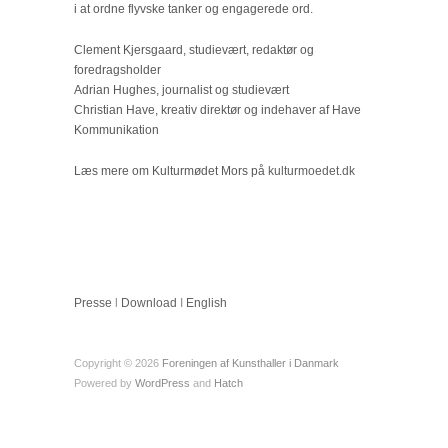
i at ordne flyvske tanker og engagerede ord.
Clement Kjersgaard, studievært, redaktør og
foredragsholder
Adrian Hughes, journalist og studievært
Christian Have, kreativ direktør og indehaver af Have
Kommunikation
Læs mere om Kulturmødet Mors på
kulturmoedet.dk
Presse
l
Download
I
English
Copyright © 2026
Foreningen af Kunsthaller i Danmark
Powered by
WordPress
and
Hatch